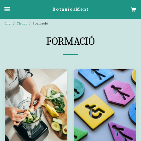
BotanicaMent
Inici
Tienda
Formació
FORMACIÓ